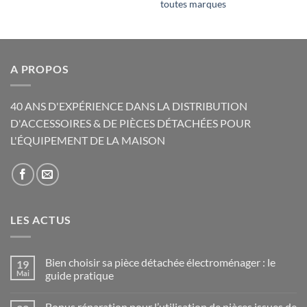
toutes marques
A PROPOS
40 ANS D'EXPÉRIENCE DANS LA DISTRIBUTION
D'ACCESSOIRES & DE PIÈCES DÉTACHÉES POUR
L'ÉQUIPEMENT DE LA MAISON
LES ACTUS
Bien choisir sa pièce détachée électroménager : le
19
Mai
guide pratique
Aucun
commentaire
Bonus réparation pour l’utilisation de pièces issues de
sur