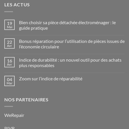
LES ACTUS
Bien choisir sa pièce détachée électroménager : le
19
Mai
guide pratique
Aucun
commentaire
Bonus réparation pour l’utilisation de pièces issues de
22
sur
Bien
Avr
l’économie circulaire
choisir
sa
Aucun
pièce
commentaire
Indice de durabilité : un nouvel outil pour des achats
16
détachée
sur
électroménager
Bonus
Avr
plus responsables
:
réparation
le
pour
Aucun
guide
l’utilisation
commentaire
Zoom sur l’indice de réparabilité
04
pratique
de
sur
pièces
Indice
Mar
Aucun
issues
de
commentaire
de
durabilité
sur
l’économie
:
Zoom
circulaire
un
NOS PARTENAIRES
sur
nouvel
l’indice
outil
de
pour
réparabilité
des
WeRepair
achats
plus
responsables
PIVR