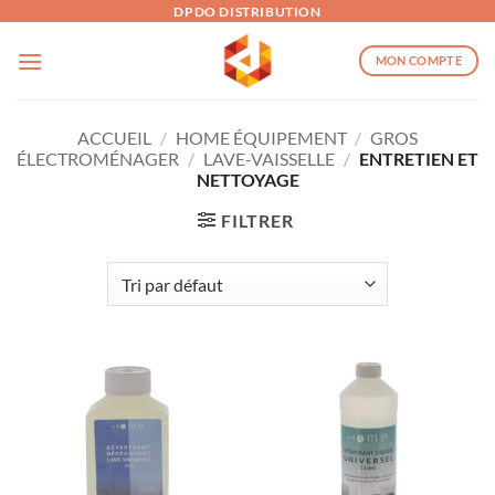
Passer
DPDO DISTRIBUTION
au
MON COMPTE
contenu
ACCUEIL
/
HOME ÉQUIPEMENT
/
GROS
ÉLECTROMÉNAGER
/
LAVE-VAISSELLE
/
ENTRETIEN ET
NETTOYAGE
FILTRER