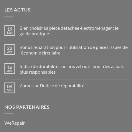
LES ACTUS
Bien choisir sa pièce détachée électroménager : le
19
Mai
guide pratique
Aucun
commentaire
Bonus réparation pour l’utilisation de pièces issues de
22
sur
Bien
Avr
l’économie circulaire
choisir
sa
Aucun
pièce
commentaire
Indice de durabilité : un nouvel outil pour des achats
16
détachée
sur
électroménager
Bonus
Avr
plus responsables
:
réparation
le
pour
Aucun
guide
l’utilisation
commentaire
Zoom sur l’indice de réparabilité
04
pratique
de
sur
pièces
Indice
Mar
Aucun
issues
de
commentaire
de
durabilité
sur
l’économie
:
Zoom
circulaire
un
NOS PARTENAIRES
sur
nouvel
l’indice
outil
de
pour
réparabilité
des
WeRepair
achats
plus
responsables