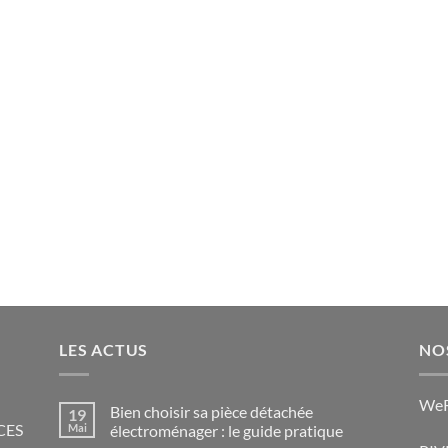
LES ACTUS
NO
WeR
Bien choisir sa pièce détachée
19
CES
Mai
électroménager : le guide pratique