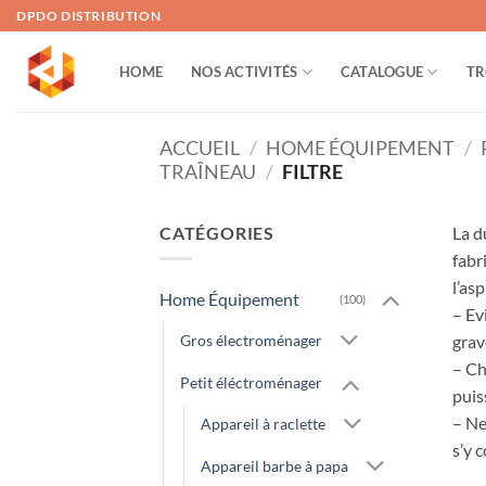
Passer
DPDO DISTRIBUTION
au
contenu
HOME
NOS ACTIVITÉS
CATALOGUE
TR
ACCUEIL
/
HOME ÉQUIPEMENT
/
TRAÎNEAU
/
FILTRE
CATÉGORIES
La d
fabr
l’as
Home Équipement
(100)
– Ev
Gros électroménager
grav
– Ch
Petit éléctroménager
puis
– Ne
Appareil à raclette
s’y 
Appareil barbe à papa