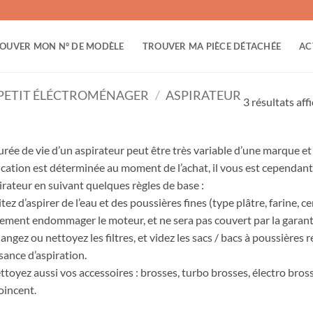
OUVER MON N° DE MODÈLE
TROUVER MA PIÈCE DÉTACHÉE
AC
PETIT ÉLÉCTROMÉNAGER
/
ASPIRATEUR
3 résultats aff
urée de vie d’un aspirateur peut être très variable d’une marque et d
ication est déterminée au moment de l’achat, il vous est cependant
pirateur en suivant quelques règles de base :
itez d’aspirer de l’eau et des poussières fines (type plâtre, farine, ce
ement endommager le moteur, et ne sera pas couvert par la garant
angez ou nettoyez les filtres, et videz les sacs / bacs à poussièr
sance d’aspiration.
ttoyez aussi vos accessoires : brosses, turbo brosses, électro brosse
coincent.