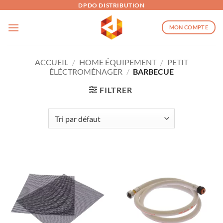
Passer
DPDO DISTRIBUTION
au
MON COMPTE
contenu
ACCUEIL
/
HOME ÉQUIPEMENT
/
PETIT
ÉLÉCTROMÉNAGER
/
BARBECUE
FILTRER