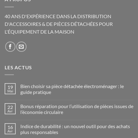
40 ANS D'EXPÉRIENCE DANS LA DISTRIBUTION
D'ACCESSOIRES & DE PIÈCES DÉTACHÉES POUR
L'ÉQUIPEMENT DE LA MAISON
LES ACTUS
Bien choisir sa pièce détachée électroménager : le
19
Mai
guide pratique
Aucun
commentaire
Bonus réparation pour l’utilisation de pièces issues de
22
sur
Bien
Avr
l’économie circulaire
choisir
sa
Aucun
pièce
commentaire
Indice de durabilité : un nouvel outil pour des achats
16
détachée
sur
électroménager
Bonus
Avr
plus responsables
:
réparation