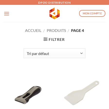
Passer
DPDO DISTRIBUTION
au
MON COMPTE
contenu
ACCUEIL
/
PRODUITS
/
PAGE 4
FILTRER