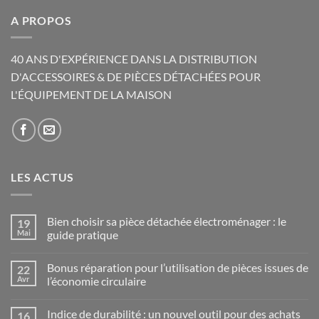
A PROPOS
40 ANS D'EXPÉRIENCE DANS LA DISTRIBUTION
D'ACCESSOIRES & DE PIÈCES DÉTACHÉES POUR
L'ÉQUIPEMENT DE LA MAISON
LES ACTUS
Bien choisir sa pièce détachée électroménager : le
19
Mai
guide pratique
Aucun
commentaire
Bonus réparation pour l’utilisation de pièces issues de
22
sur
Bien
Avr
l’économie circulaire
choisir
sa
Aucun
pièce
commentaire
Indice de durabilité : un nouvel outil pour des achats
16
détachée
sur