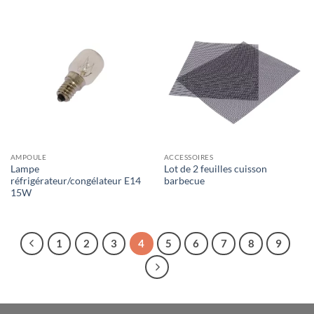
AMPOULE
ACCESSOIRES
Lampe
Lot de 2 feuilles cuisson
réfrigérateur/congélateur E14
barbecue
15W
1
2
3
4
5
6
7
8
9